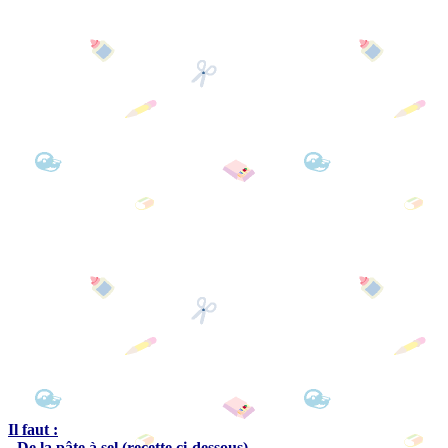
Il faut :
- De la pâte à sel (recette ci-dessous)