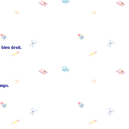
 bien droit.
emps.