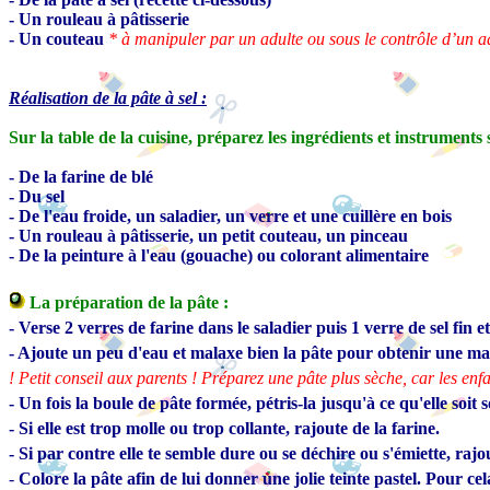
- Un rouleau à pâtisserie
- Un couteau
* à manipuler par un adulte ou sous le contrôle d’un a
Réalisation
de la pâte à sel :
Sur la table de la cuisine, préparez les ingrédients et instruments 
- De la farine de blé
- Du sel
- De l'eau froide, un saladier, un verre et une cuillère en bois
- Un rouleau à pâtisserie, un petit couteau, un pinceau
- De la peinture à l'eau (gouache) ou colorant alimentaire
La préparation de la pâte :
- Verse 2 verres de farine dans le saladier puis 1 verre de sel fin e
- Ajoute un peu d'eau et malaxe bien la pâte pour obtenir une mati
! Petit conseil aux parents ! Préparez une pâte plus sèche, car les enfa
- Un fois la boule de pâte formée, pétris-la jusqu'à ce qu'elle soit 
- Si elle est trop molle ou trop collante, rajoute de la farine.
- Si par contre elle te semble dure ou se déchire ou s'émiette, raj
-
Colore la pâte afin de lui donner une jolie teinte pastel. Pour ce