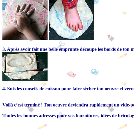
3. Après avoir fait une belle emprunte découpe les bords de ton m
4. Suis les conseils de cuisson pour faire sécher ton oeuvre et vern
Voilà c’est terminé ! Ton oeuvre deviendra rapidement un vide-poc
Toutes les bonnes adresses pour vos fournitures, idées de bricolage