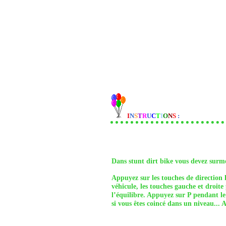
I
N
S
T
R
U
C
T
I
O
N
S
:
Dans stunt dirt bike vous devez surmo
Appuyez sur les touches de direction 
véhicule, les touches gauche et droit
l’équilibre. Appuyez sur P pendant l
si vous êtes coincé dans un niveau..
. 