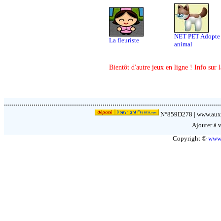
NET PET Adopte
La fleuriste
animal
Bientôt d'autre jeux en ligne ! Info sur 
.............................................................................................................
N°859D278 |
www.auxp
Ajouter à v
Copyright ©
www.